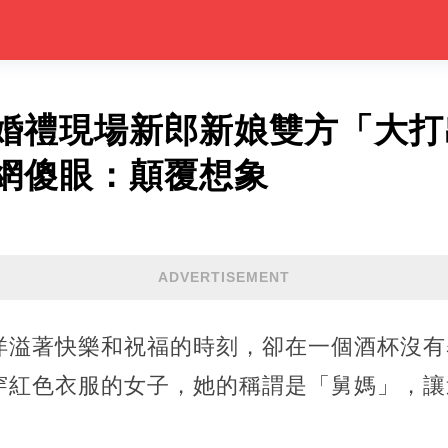
婚禮現場新郎新娘雙方「大打
網傻眼：顛覆想象
ADVERTISEMENT
洋溢著快樂和祝福的時刻，卻在一個酒杯沒有
穿紅色衣服的女子，她的稱謂是「舅媽」，讓