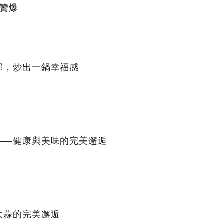
被贊爆
郁，炒出一鍋幸福感
——健康與美味的完美邂逅
大蒜的完美邂逅