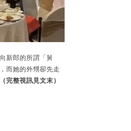
向新郎的所謂「舅
，而她的外甥卻先走
（完整視訊見文末）