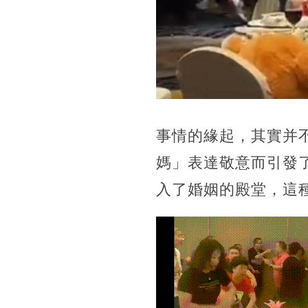
事情的緣起，其實并
媽」表達敬意而引發
入了婚姻的殿堂，這