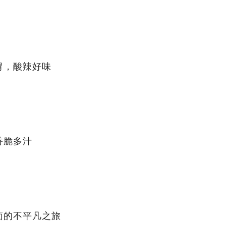
胃，酸辣好味
香脆多汁
面的不平凡之旅