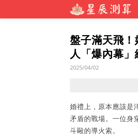
盤子滿天飛！
人「爆內幕」
2025/04/02
婚禮上，原本應該是
矛盾的戰場。一位身
斗毆的導火索。