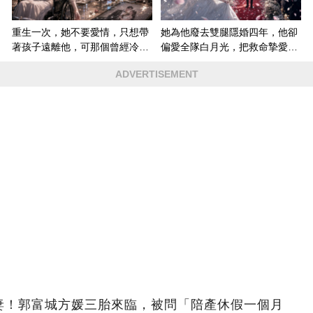
重生一次，她不要愛情，只想帶
她為他廢去雙腿隱婚四年，他卻
著孩子遠離他，可那個曾經冷漠
偏愛全隊白月光，把救命摯愛當
的男人，一次次將她逼入懷中...
成畢生負擔
ADVERTISEMENT
歲嬌妻！郭富城方媛三胎來臨，被問「陪產休假一個月