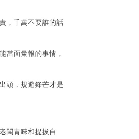
責，千萬不要誰的話
能當面彙報的事情，
出頭，規避鋒芒才是
老闆青睞和提拔自