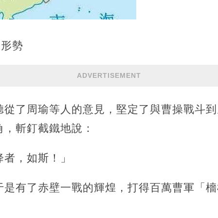
）形勢
ADVERTISEMENT
聽從了周瑜等人的意見，堅定了與曹操戰斗到
角，斬釘截鐵地說：
降者，如斯！」
于是有了赤壁一戰的輝煌，打得百萬曹軍「檣
。