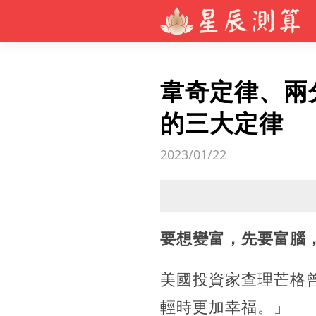
韋奇定律、兩
的三大定律
2023/01/22
要想變富，先要富腦
美國投資家查理芒格
輕時更加幸福。」