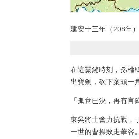
建安十三年（208年
在這關鍵時刻，孫權
出寶劍，砍下案頭一
「孤意已決，再有言
東吳將士奮力抗戰，
一世的曹操敗走華容