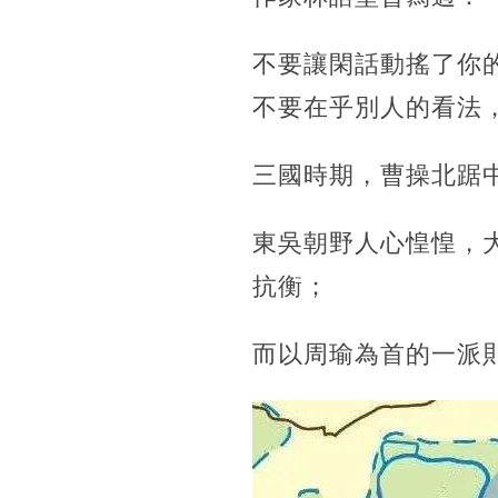
不要讓閑話動搖了你
不要在乎別人的看法
三國時期，曹操北踞
東吳朝野人心惶惶，
抗衡；
而以周瑜為首的一派