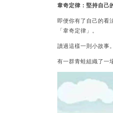
韋奇定律：
堅持自己
即便你有了自己的看
「韋奇定律」。
讀過這樣一則小故事
有一群青蛙組織了一