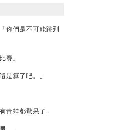
「你們是不可能跳到
比賽。
還是算了吧。」
有青蛙都驚呆了。
量。
」