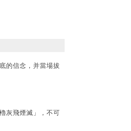
底的信念，并當場拔
櫓灰飛煙滅」，不可