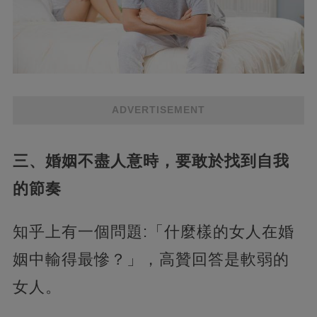
ADVERTISEMENT
三、婚姻不盡人意時，要敢於找到自我
的節奏
知乎上有一個問題:「什麼樣的女人在婚
姻中輸得最慘？」，高贊回答是軟弱的
女人。