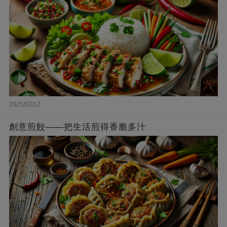
2025/02/12
創意煎餃——把生活煎得香脆多汁