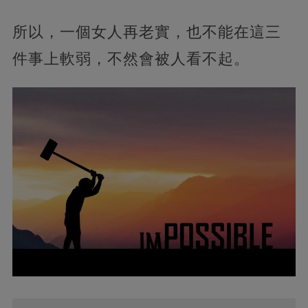
所以，一個女人再老實，也不能在這三
件事上軟弱，不然會被人看不起。