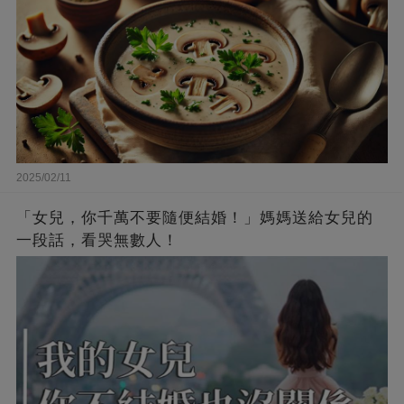
2025/02/11
「女兒，你千萬不要隨便結婚！」媽媽送給女兒的
一段話，看哭無數人！