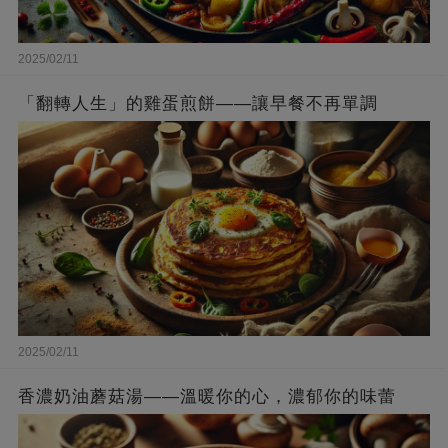
2025/02/11
「翻轉人生」的雞蛋煎餅——讓早餐不再單調
2025/02/11
香濃奶油蘑菇湯——溫暖你的心，濃郁你的味蕾