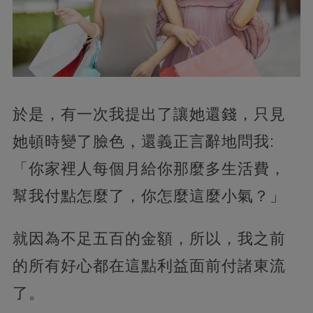
於是，有一次我提出了讓她還錢，只見
她頓時變了臉色，還義正言辭地問我:
「你家裡人每個月給你那麼多生活費，
幫我付點怎麼了，你怎麼這麼小氣？」
就因為不足五百的金額，所以，我之前
的所有好心都在這點利益面前付諸東流
了。