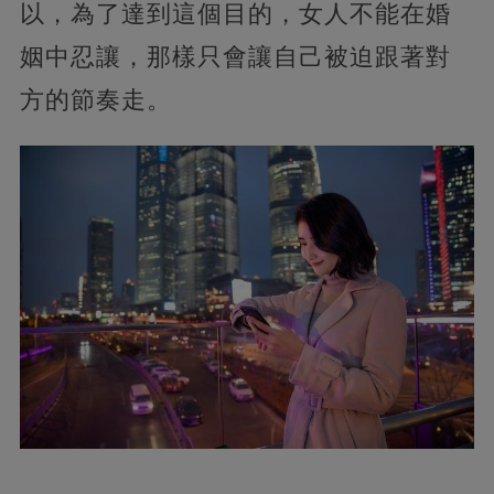
以，為了達到這個目的，女人不能在婚
姻中忍讓，那樣只會讓自己被迫跟著對
方的節奏走。