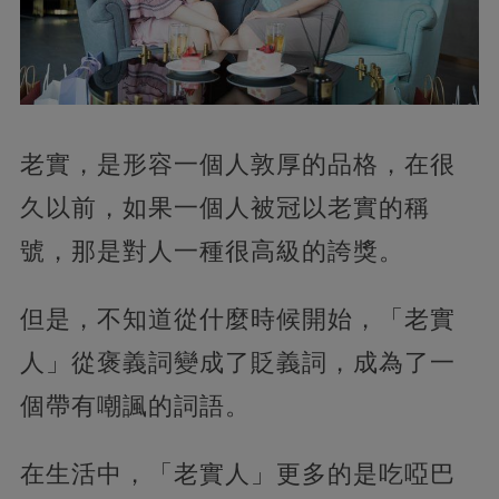
老實，是形容一個人敦厚的品格，在很
久以前，如果一個人被冠以老實的稱
號，那是對人一種很高級的誇獎。
但是，不知道從什麼時候開始，「老實
人」從褒義詞變成了貶義詞，成為了一
個帶有嘲諷的詞語。
在生活中，「老實人」更多的是吃啞巴