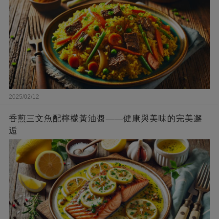
2025/02/12
香煎三文魚配檸檬黃油醬——健康與美味的完美邂
逅