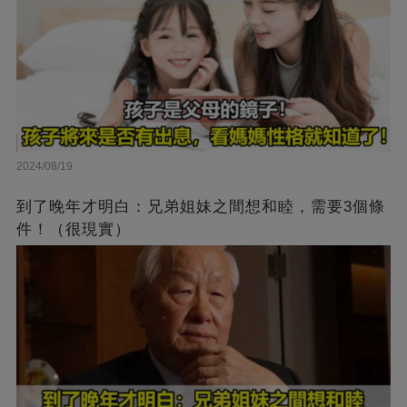
2024/08/19
到了晚年才明白：兄弟姐妹之間想和睦，需要3個條
件！（很現實）