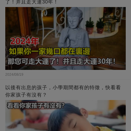
了！并且走大運30年！
2024/08/19
以後有出息的孩子，小學期間都有的特徵，快看看
你家孩子有沒有？