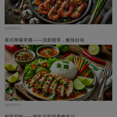
2025/02/12
泰式檸檬草雞——清新開胃，酸辣好味
2025/02/12
創意煎餃——把生活煎得香脆多汁