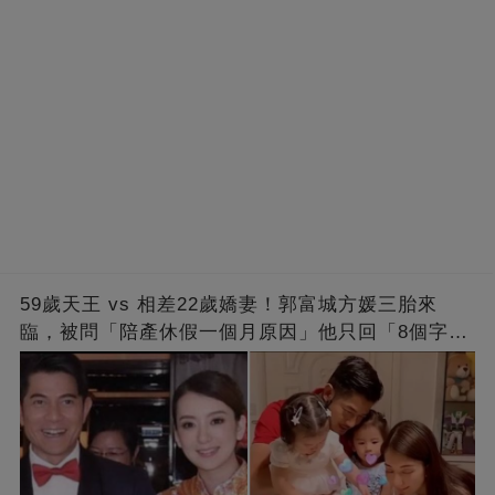
59歲天王 vs 相差22歲嬌妻！郭富城方媛三胎來
臨，被問「陪產休假一個月原因」他只回「8個字」
被贊爆