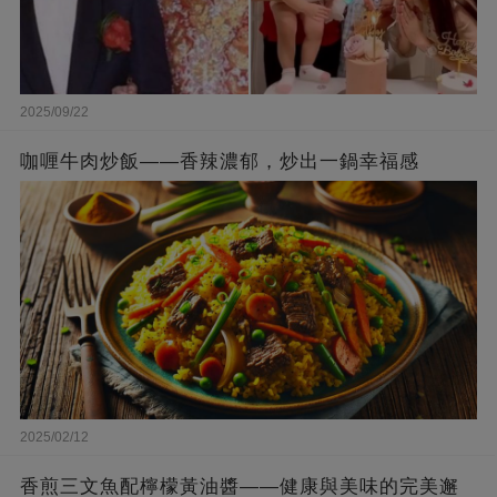
2025/09/22
咖喱牛肉炒飯——香辣濃郁，炒出一鍋幸福感
2025/02/12
香煎三文魚配檸檬黃油醬——健康與美味的完美邂