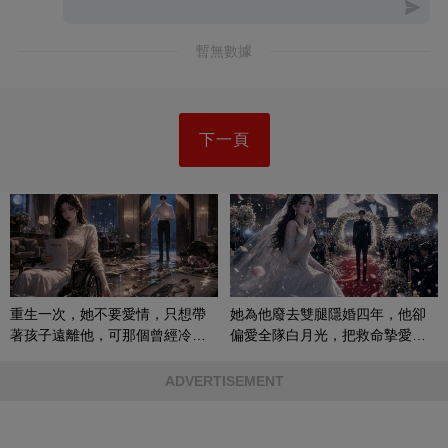
暫無數據
下一頁
重生一次，她不要愛情，只想帶
她為他廢去雙腿隱婚四年，他卻
著孩子遠離他，可那個曾經冷漠
偏愛全隊白月光，把救命摯愛當
的男人，一次次將她逼入懷中...
成畢生負擔
ADVERTISEMENT