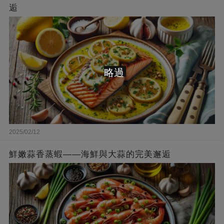
逅
略過
2025/02/12
鮮嫩蒜香蒸蝦——海鮮與大蒜的完美邂逅