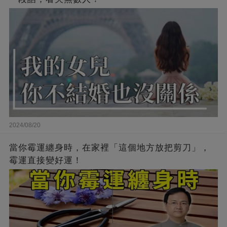
2024/08/20
當你霉運纏身時，在家裡「這個地方放把剪刀」，
霉運直接變好運！