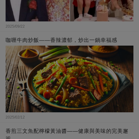
2025/09/22
咖喱牛肉炒飯——香辣濃郁，炒出一鍋幸福感
2025/02/12
香煎三文魚配檸檬黃油醬——健康與美味的完美邂
逅