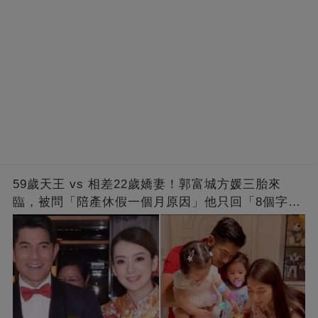
59歲天王 vs 相差22歲嬌妻！郭富城方媛三胎來
臨，被問「陪產休假一個月原因」他只回「8個字」
被贊爆