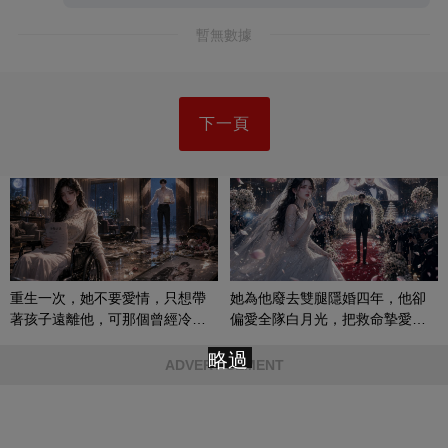
暫無數據
下一頁
重生一次，她不要愛情，只想帶
她為他廢去雙腿隱婚四年，他卻
著孩子遠離他，可那個曾經冷漠
偏愛全隊白月光，把救命摯愛當
的男人，一次次將她逼入懷中...
成畢生負擔
略過
ADVERTISEMENT