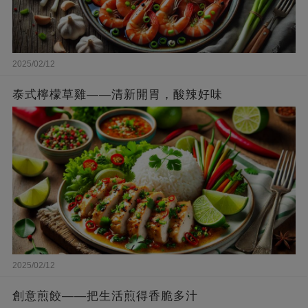
2025/02/12
泰式檸檬草雞——清新開胃，酸辣好味
2025/02/12
創意煎餃——把生活煎得香脆多汁