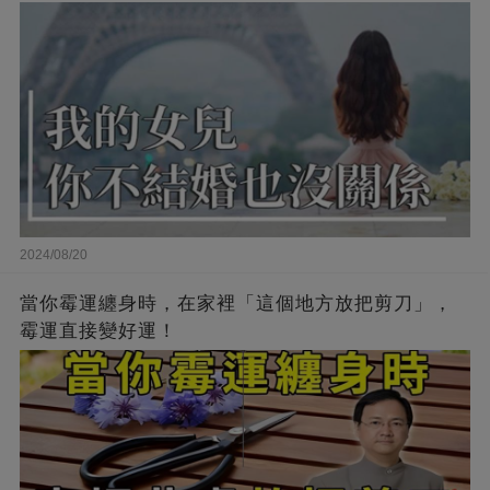
2024/08/20
當你霉運纏身時，在家裡「這個地方放把剪刀」，
霉運直接變好運！