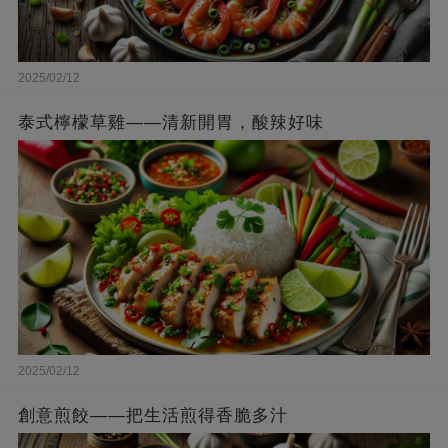
2025/02/12
泰式檸檬草雞——清新開胃，酸辣好味
2025/02/12
創意煎餃——把生活煎得香脆多汁