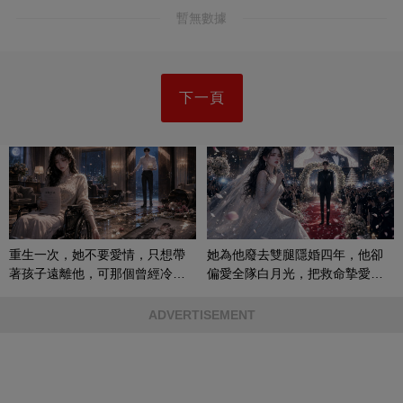
暫無數據
下一頁
重生一次，她不要愛情，只想帶
她為他廢去雙腿隱婚四年，他卻
著孩子遠離他，可那個曾經冷漠
偏愛全隊白月光，把救命摯愛當
的男人，一次次將她逼入懷中...
成畢生負擔
ADVERTISEMENT