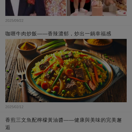
2025/09/22
咖喱牛肉炒飯——香辣濃郁，炒出一鍋幸福感
2025/02/12
香煎三文魚配檸檬黃油醬——健康與美味的完美邂
逅