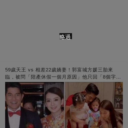
略過
59歲天王 vs 相差22歲嬌妻！郭富城方媛三胎來
臨，被問「陪產休假一個月原因」他只回「8個字」
被贊爆