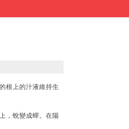
的根上的汁液維持生
上，蛻變成蟬。在陽