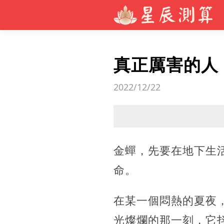
真正厲害的人
2022/12/22
金蟬，先要在地下生
命。
在某一個悶熱的夏夜
光燦爛的那一刻，它