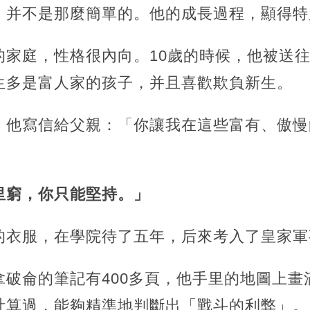
，并不是那麼簡單的。他的成長過程，顯得特
的家庭，性格很內向。10歲的時候，他被送
生多是富人家的孩子，并且喜歡欺負新生。
，他寫信給父親：「你讓我在這些富有、傲慢
里窮，你只能堅持。」
的衣服，在學院待了五年，后來考入了皇家軍
拿破侖的筆記有400多頁，他手里的地圖上畫
計算過，能夠精準地判斷出「戰斗的利弊」。