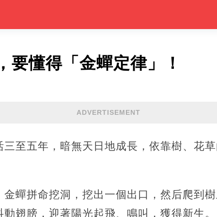
，要懂得「金蟬定律」！
ADVERTISEMENT
活三至五年，暗無天日地成長，依靠樹、花草
，金蟬拼命挖洞，挖出一個出口，然后爬到樹
抖動翅膀，迎著陽光起飛、鳴叫，獲得新生。