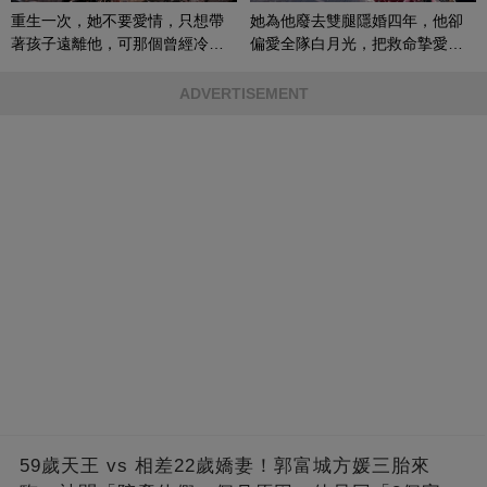
重生一次，她不要愛情，只想帶
她為他廢去雙腿隱婚四年，他卻
著孩子遠離他，可那個曾經冷漠
偏愛全隊白月光，把救命摯愛當
的男人，一次次將她逼入懷中...
成畢生負擔
ADVERTISEMENT
59歲天王 vs 相差22歲嬌妻！郭富城方媛三胎來