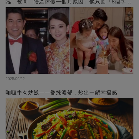
臨，被問「陪產休假一個月原因」他只回「8個字」
被贊爆
2025/09/22
咖喱牛肉炒飯——香辣濃郁，炒出一鍋幸福感