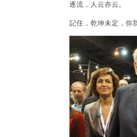
逐流，人云亦云。
記住，乾坤未定，你