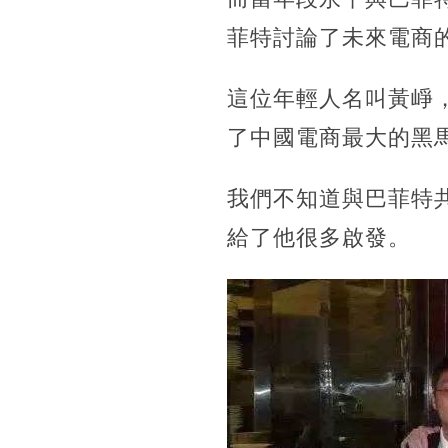
菲特討論了未來電商
這位年輕人名叫黃崢
了中國電商最大的黑
我們不知道與巴菲特
給了他很多啟發。