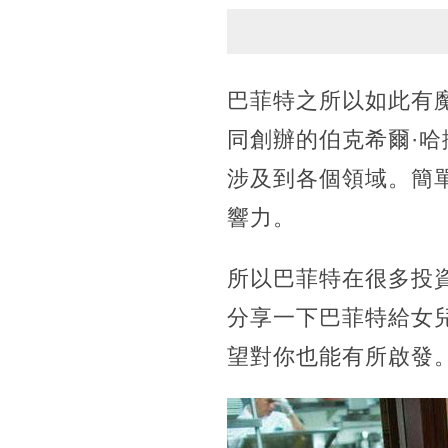
巴菲特之所以如此有
同創辦的伯克希爾·
涉及到各個領域。簡
響力。
所以巴菲特在很多投
分享一下巴菲特給女
望對你也能有所啟發