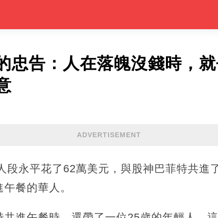
的忠告：人在落魄沒錢時，就
意
ADVERTISEMENT
始人段永平花了62萬美元，與股神巴菲特共進
進午餐的華人。
特共進午餐時，還帶了一位25歲的年輕人，