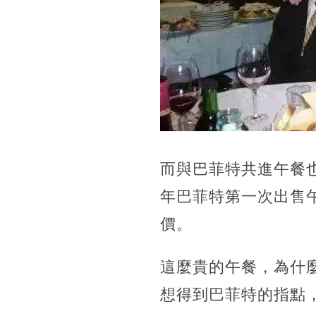
而與巴菲特共進午餐也
年巴菲特第一次出售午
價。
這麼貴的午餐，為什
想得到巴菲特的指點