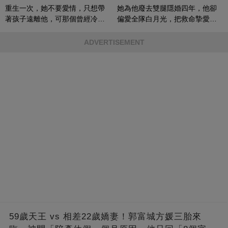
重生一次，她不要愛情，只想帶
她為他廢去雙腿隱婚四年，他卻
著孩子遠離他，可那個曾經冷漠
偏愛全隊白月光，把救命摯愛當
的男人，一次次將她逼入懷中...
成畢生負擔
ADVERTISEMENT
59歲天王 vs 相差22歲嬌妻！郭富城方媛三胎來