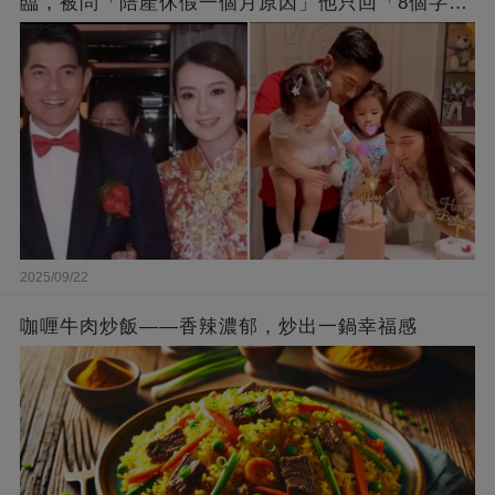
臨，被問「陪產休假一個月原因」他只回「8個字」
被贊爆
2025/09/22
咖喱牛肉炒飯——香辣濃郁，炒出一鍋幸福感