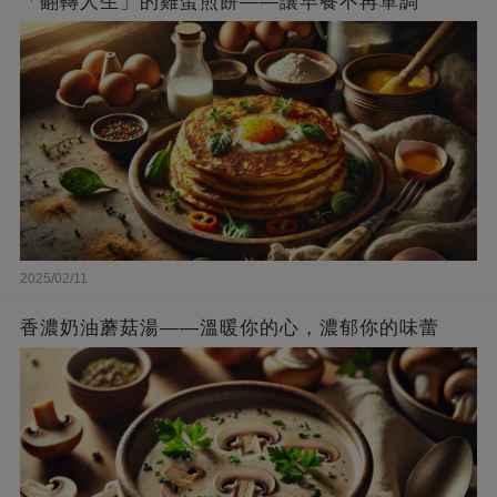
「翻轉人生」的雞蛋煎餅——讓早餐不再單調
2025/02/11
香濃奶油蘑菇湯——溫暖你的心，濃郁你的味蕾