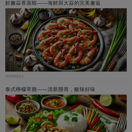
鮮嫩蒜香蒸蝦——海鮮與大蒜的完美邂逅
2025/02/12
泰式檸檬草雞——清新開胃，酸辣好味