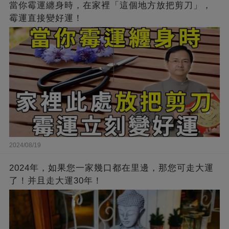
當你霉運纏身時，在家裡「這個地方放把剪刀」，
霉運直接變好運！
2024/08/19
2024年，如果您一家幾口都在里邊，那您可走大運
了！并且走大運30年！