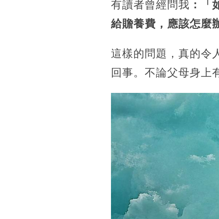
有讀者曾經問我
：「
給贍養費，應該怎麼
這樣的問題，真的令
回事。不論父母身上