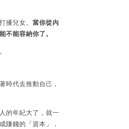
打擾兒女。
當你從內
能不能容納你了。
。
著時代去推動自己，
人的年紀大了，就一
成賺錢的「資本」，