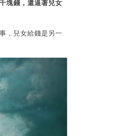
千塊錢，還逼著兒女
事，兒女給錢是另一