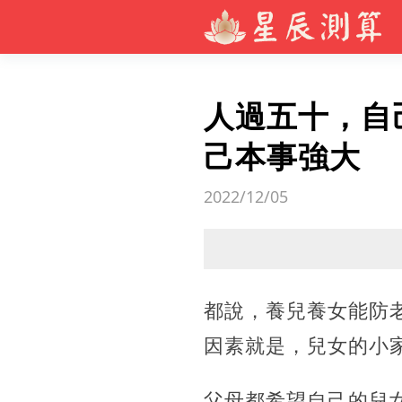
人過五十，自
己本事強大
2022/12/05
都說，養兒養女能防
因素就是，兒女的小
父母都希望自己的兒