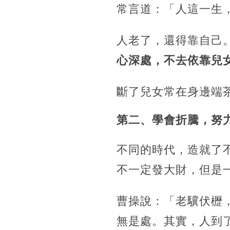
常言道：「人這一生
人老了，還得靠自己
心深處，不去依靠兒
斷了兒女常在身邊端
第二、學會折騰，努
不同的時代，造就了
不一定發大財，但是
曹操說：「老驥伏櫪
無是處。其實，人到