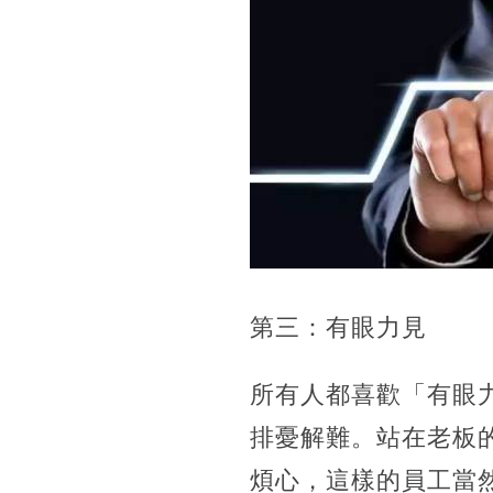
第三：有眼力見
所有人都喜歡「有眼
排憂解難。站在老板
煩心，這樣的員工當