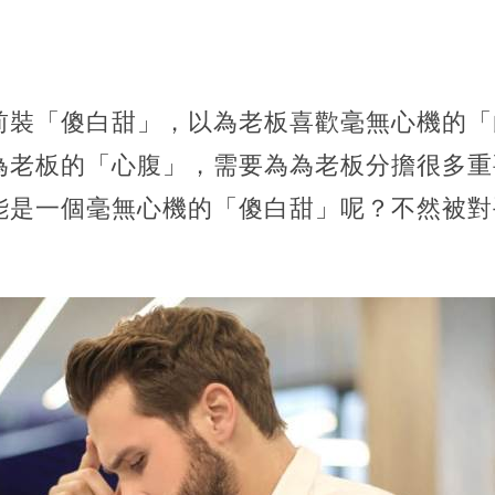
前裝「傻白甜」，以為老板喜歡毫無心機的「
為老板的「心腹」，需要為為老板分擔很多重
能是一個毫無心機的「傻白甜」呢？不然被對