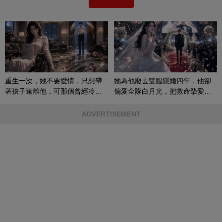
重生一次，她不要愛情，只想帶
她為他廢去雙腿隱婚四年，他卻
著孩子遠離他，可那個曾經冷漠
偏愛全隊白月光，把救命摯愛當
的男人，一次次將她逼入懷中...
成畢生負擔
ADVERTISEMENT