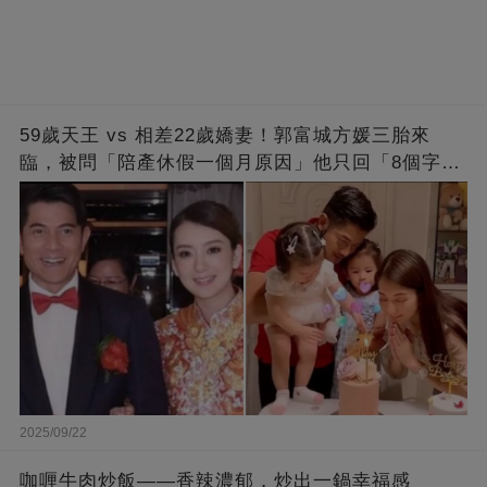
59歲天王 vs 相差22歲嬌妻！郭富城方媛三胎來
臨，被問「陪產休假一個月原因」他只回「8個字」
被贊爆
2025/09/22
咖喱牛肉炒飯——香辣濃郁，炒出一鍋幸福感