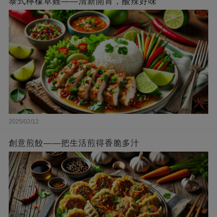
泰式檸檬草雞——清新開胃，酸辣好味
2025/02/12
創意煎餃——把生活煎得香脆多汁