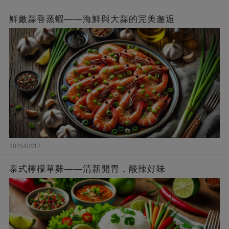
鮮嫩蒜香蒸蝦——海鮮與大蒜的完美邂逅
2025/02/12
泰式檸檬草雞——清新開胃，酸辣好味