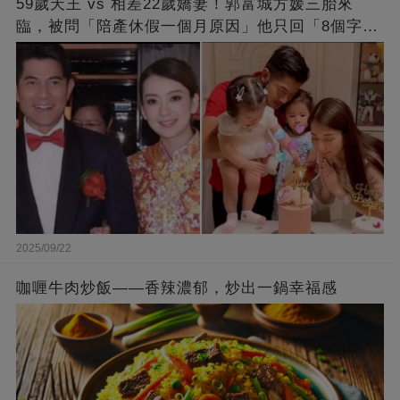
59歲天王 vs 相差22歲嬌妻！郭富城方媛三胎來
臨，被問「陪產休假一個月原因」他只回「8個字」
被贊爆
2025/09/22
咖喱牛肉炒飯——香辣濃郁，炒出一鍋幸福感