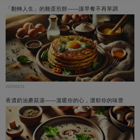
「翻轉人生」的雞蛋煎餅——讓早餐不再單調
2025/02/11
香濃奶油蘑菇湯——溫暖你的心，濃郁你的味蕾