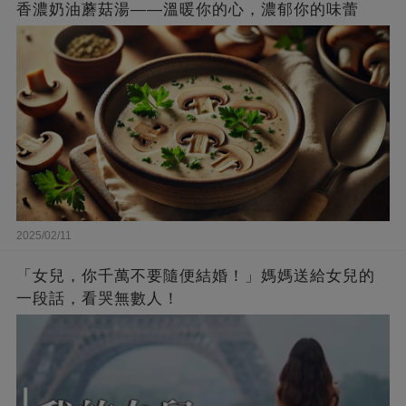
香濃奶油蘑菇湯——溫暖你的心，濃郁你的味蕾
2025/02/11
「女兒，你千萬不要隨便結婚！」媽媽送給女兒的
一段話，看哭無數人！