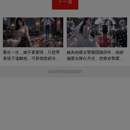
下一頁
重生一次，她不要愛情，只想帶
她為他廢去雙腿隱婚四年，他卻
著孩子遠離他，可那個曾經冷漠
偏愛全隊白月光，把救命摯愛當
的男人，一次次將她逼入懷中...
成畢生負擔
ADVERTISEMENT