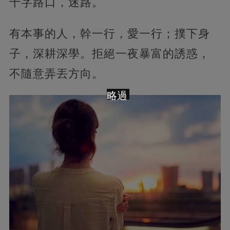
十字路口，迷路。
有本事的人，幹一行，愛一行；撲下身
子，深耕深學。拒絕一夜暴富的誘惑，
不隨意弄丟方向。
略過