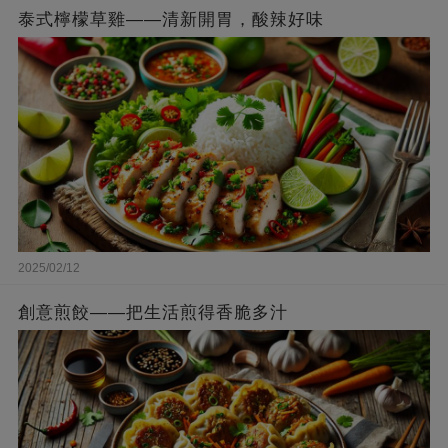
泰式檸檬草雞——清新開胃，酸辣好味
2025/02/12
創意煎餃——把生活煎得香脆多汁