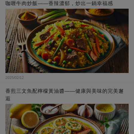
咖喱牛肉炒飯——香辣濃郁，炒出一鍋幸福感
2025/02/12
香煎三文魚配檸檬黃油醬——健康與美味的完美邂
逅