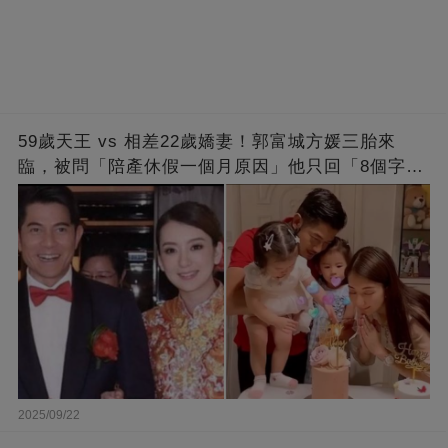
59歲天王 vs 相差22歲嬌妻！郭富城方媛三胎來
臨，被問「陪產休假一個月原因」他只回「8個字」
被贊爆
2025/09/22