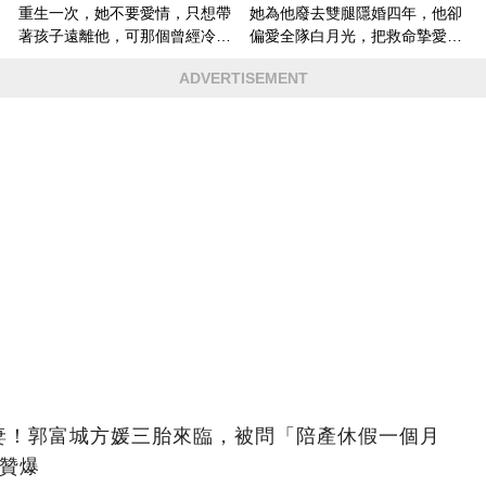
重生一次，她不要愛情，只想帶
她為他廢去雙腿隱婚四年，他卻
著孩子遠離他，可那個曾經冷漠
偏愛全隊白月光，把救命摯愛當
的男人，一次次將她逼入懷中...
成畢生負擔
ADVERTISEMENT
歲嬌妻！郭富城方媛三胎來臨，被問「陪產休假一個月
被贊爆