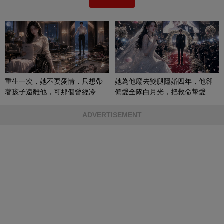
重生一次，她不要愛情，只想帶
她為他廢去雙腿隱婚四年，他卻
著孩子遠離他，可那個曾經冷漠
偏愛全隊白月光，把救命摯愛當
的男人，一次次將她逼入懷中...
成畢生負擔
ADVERTISEMENT