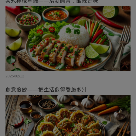
泰式檸檬草雞——清新開胃，酸辣好味
2025/02/12
創意煎餃——把生活煎得香脆多汁