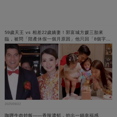
59歲天王 vs 相差22歲嬌妻！郭富城方媛三胎來
臨，被問「陪產休假一個月原因」他只回「8個字」
被贊爆
2025/09/22
咖喱牛肉炒飯——香辣濃郁，炒出一鍋幸福感