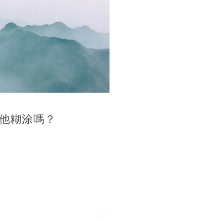
他糊涂嗎？