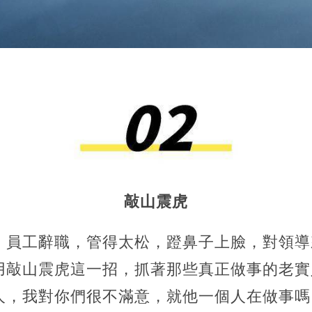
敲山震虎
，員工辭職，管得太松，蹬鼻子上臉，對領導
用敲山震虎這一招，抓著那些真正做事的老實
人，我對你們很不滿意，就他一個人在做事嗎