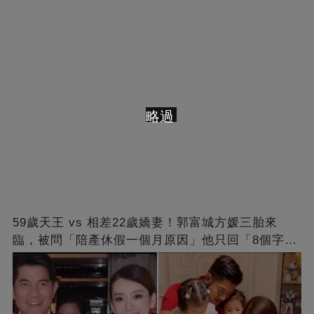
略過
59歲天王 vs 相差22歲嬌妻！郭富城方媛三胎來
臨，被問「陪產休假一個月原因」他只回「8個字」
被贊爆