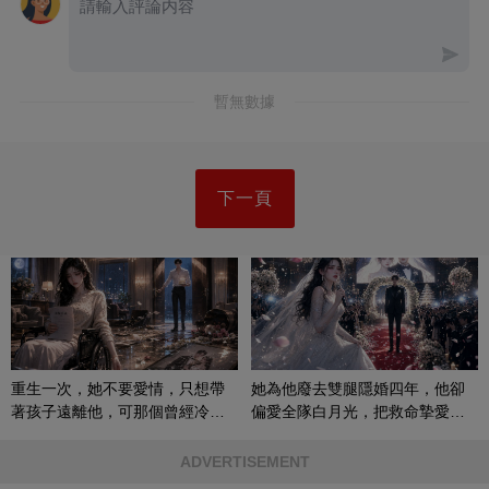
暫無數據
下一頁
重生一次，她不要愛情，只想帶
她為他廢去雙腿隱婚四年，他卻
著孩子遠離他，可那個曾經冷漠
偏愛全隊白月光，把救命摯愛當
的男人，一次次將她逼入懷中...
成畢生負擔
ADVERTISEMENT