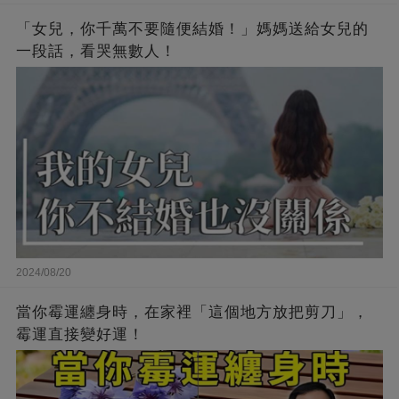
「女兒，你千萬不要隨便結婚！」媽媽送給女兒的
一段話，看哭無數人！
2024/08/20
當你霉運纏身時，在家裡「這個地方放把剪刀」，
霉運直接變好運！