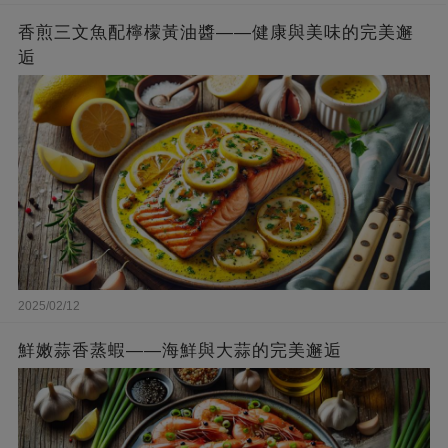
香煎三文魚配檸檬黃油醬——健康與美味的完美邂
逅
2025/02/12
鮮嫩蒜香蒸蝦——海鮮與大蒜的完美邂逅