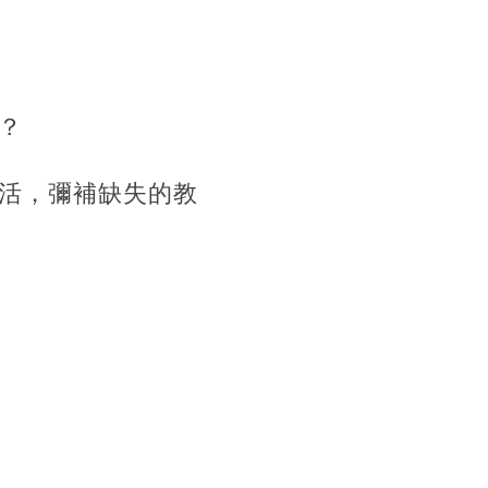
？
活，彌補缺失的教