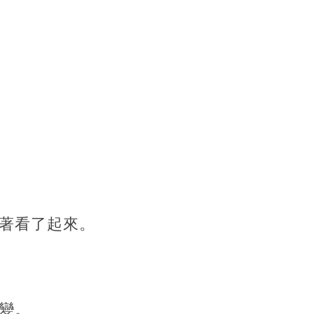
著看了起來。
變。