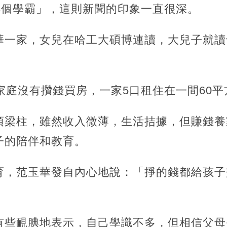
3個學霸」，這則新聞的印象一直很深。
華一家，女兒在哈工大碩博連讀，大兒子就讀
家庭沒有攢錢買房，一家5口租住在一間60
頂梁柱，雖然收入微薄，生活拮據，但賺錢養
子的陪伴和教育。
育，范玉華發自內心地說：「掙的錢都給孩子
有些靦腆地表示，自己學識不多，但相信父母