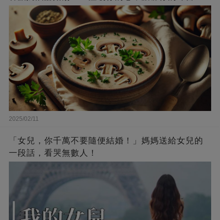
2025/02/11
「女兒，你千萬不要隨便結婚！」媽媽送給女兒的
一段話，看哭無數人！