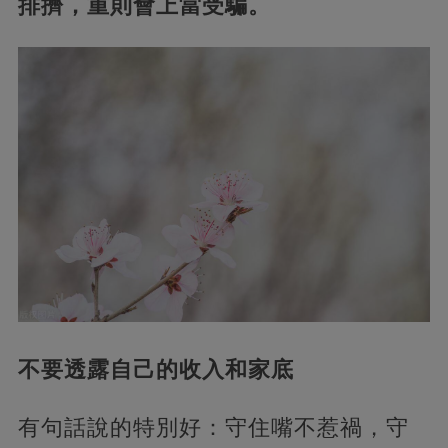
排擠，重則會上當受騙。
不要透露自己的收入和家底
有句話說的特別好：守住嘴不惹禍，守