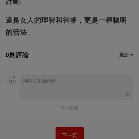
計劃。
這是女人的理智和智睿，更是一種聰明
的活法。
0則評論
最新
暫無數據
下一頁