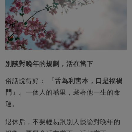
別談對晚年的規劃，活在當下
俗話說得好：
「舌為利害本，口是福禍
門」。
一個人的嘴里，藏著他一生的命
運。
退休后，不要輕易跟別人談論對晚年的