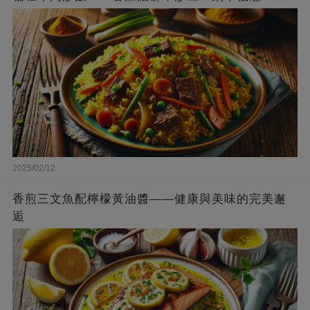
2025/02/12
香煎三文魚配檸檬黃油醬——健康與美味的完美邂
逅