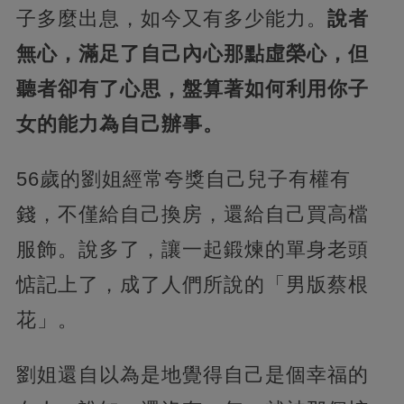
子多麼出息，如今又有多少能力。
說者
無心，滿足了自己內心那點虛榮心，但
聽者卻有了心思，盤算著如何利用你子
女的能力為自己辦事。
56歲的劉姐經常夸獎自己兒子有權有
錢，不僅給自己換房，還給自己買高檔
服飾。說多了，讓一起鍛煉的單身老頭
惦記上了，成了人們所說的「男版蔡根
花」。
劉姐還自以為是地覺得自己是個幸福的