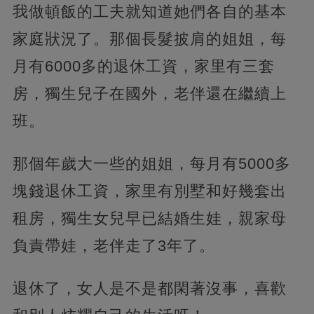
我做頓飯的工夫就知道她們各自的基本
家庭狀況了。那個長髮披肩的姐姐，每
月有6000多的退休工資，家里有三套
房，獨生兒子在國外，老伴還在繼續上
班。
那個年歲大一些的姐姐，每月有5000多
塊錢退休工資，家里有別墅和好幾套出
租房，獨生女兒早已結婚生娃，親家母
負責帶娃，老伴走了3年了。
退休了，女人是不是都閑著沒事，喜歡