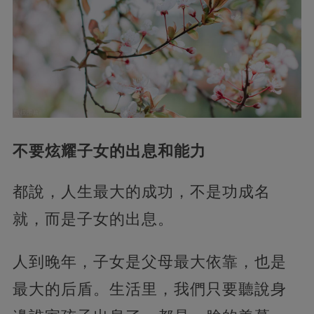
不要炫耀子女的出息和能力
都說，人生最大的成功，不是功成名
就，而是子女的出息。
人到晚年，子女是父母最大依靠，也是
最大的后盾。生活里，我們只要聽說身