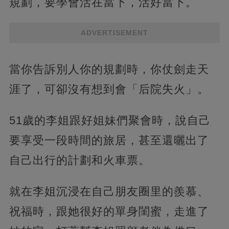
規劃，要學會活在當下，活好當下。
ADVERTISEMENT
當你告訴別人你的規劃時，你仗劍走天
涯了，可卻沒有想到會「后院失火」。
51歲的李姐跟好姐妹們聚會時，說自己
要享受一段時間的旅居，甚至還曬出了
自己出行的計劃和火車票。
就在李姐沉浸在自己朋友圈里的羨慕、
祝福時，跟她很好的單身閨蜜，走進了