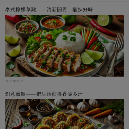
泰式檸檬草雞——清新開胃，酸辣好味
2025/02/12
創意煎餃——把生活煎得香脆多汁