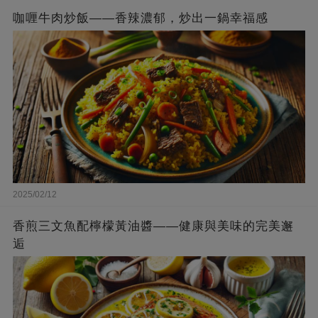
咖喱牛肉炒飯——香辣濃郁，炒出一鍋幸福感
2025/02/12
香煎三文魚配檸檬黃油醬——健康與美味的完美邂
逅