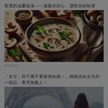
香濃奶油蘑菇湯——溫暖你的心，濃郁你的味蕾
2025/02/11
「女兒，你千萬不要隨便結婚！」媽媽送給女兒的
一段話，看哭無數人！