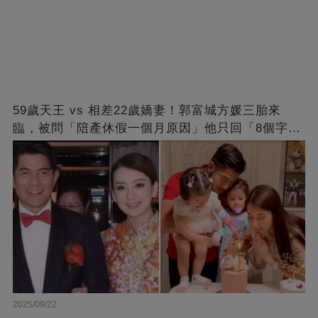
59歲天王 vs 相差22歲嬌妻！郭富城方媛三胎來
臨，被問「陪產休假一個月原因」他只回「8個字」
被贊爆
2025/09/22