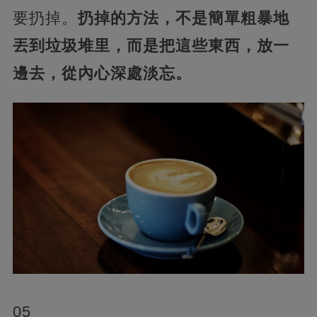
要扔掉。
扔掉的方法，不是簡單粗暴地
丟到垃圾堆里，而是把這些東西，放一
邊去，從內心深處淡忘。
05