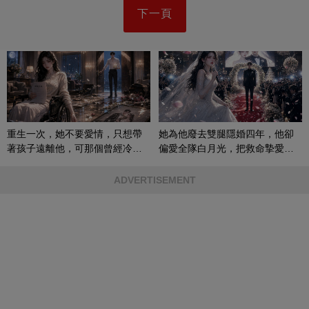
下一頁
重生一次，她不要愛情，只想帶
她為他廢去雙腿隱婚四年，他卻
著孩子遠離他，可那個曾經冷漠
偏愛全隊白月光，把救命摯愛當
的男人，一次次將她逼入懷中...
成畢生負擔
ADVERTISEMENT