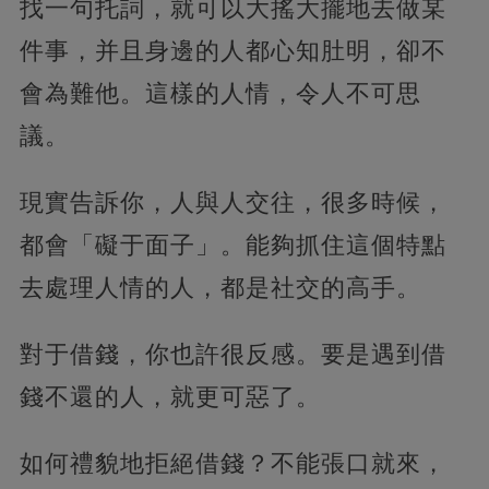
找一句托詞，就可以大搖大擺地去做某
件事，并且身邊的人都心知肚明，卻不
會為難他。這樣的人情，令人不可思
議。
現實告訴你，人與人交往，很多時候，
都會「礙于面子」。能夠抓住這個特點
去處理人情的人，都是社交的高手。
對于借錢，你也許很反感。要是遇到借
錢不還的人，就更可惡了。
如何禮貌地拒絕借錢？不能張口就來，