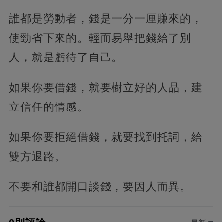
誰都是勞動者，錢是一分一厘賺來的，
使勁省下來的。輕而易舉把錢給了別
人，就是虧待了自己。
如果你要借錢，就要樹立好的人品，建
立信任的情感。
如果你要拒絕借錢，就要找到托詞，給
雙方退路。
不要和誰都開口談錢，要因人而異。