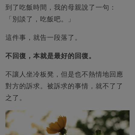
到了吃飯時間，我的母親說了一句：
「別談了，吃飯吧。」
這件事，就告一段落了。
不回復，本就是最好的回復。
不讓人坐冷板凳，但是也不熱情地回應
對方的訴求。被訴求的事情，就不了了
之了。