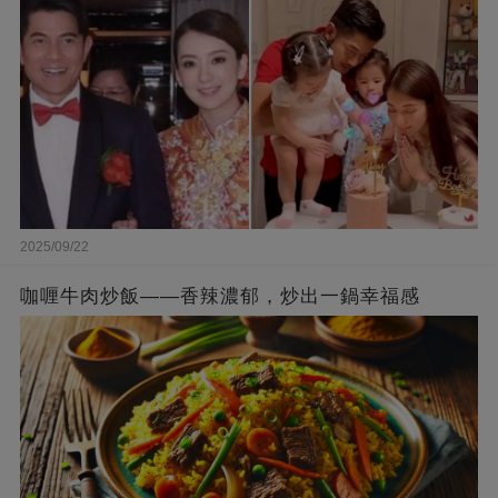
2025/09/22
咖喱牛肉炒飯——香辣濃郁，炒出一鍋幸福感