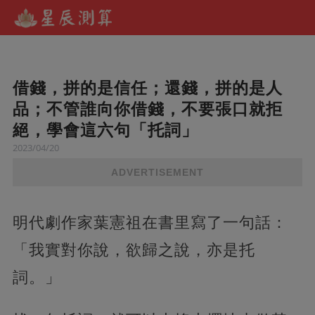
借錢，拼的是信任；還錢，拼的是人
品；不管誰向你借錢，不要張口就拒
絕，學會這六句「托詞」
2023/04/20
ADVERTISEMENT
明代劇作家葉憲祖在書里寫了一句話：
「我實對你說，欲歸之說，亦是托
詞。」