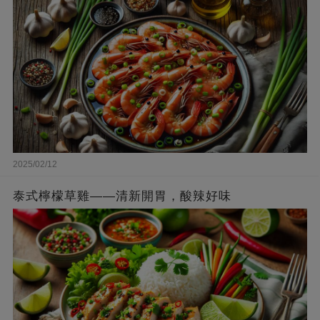
2025/02/12
泰式檸檬草雞——清新開胃，酸辣好味