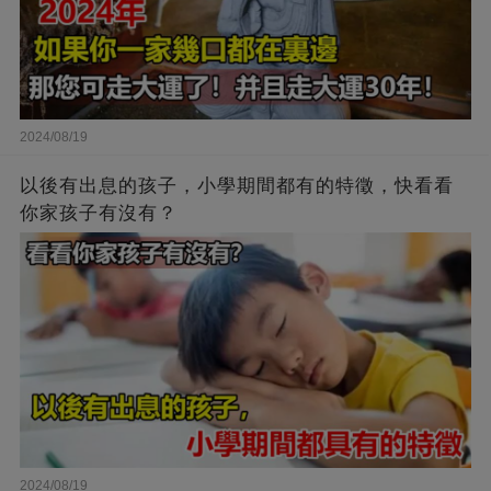
2024/08/19
以後有出息的孩子，小學期間都有的特徵，快看看
你家孩子有沒有？
2024/08/19