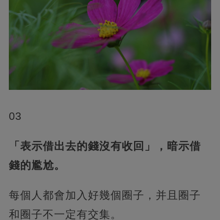
03
「表示借出去的錢沒有收回」，暗示借
錢的尷尬。
每個人都會加入好幾個圈子，并且圈子
和圈子不一定有交集。