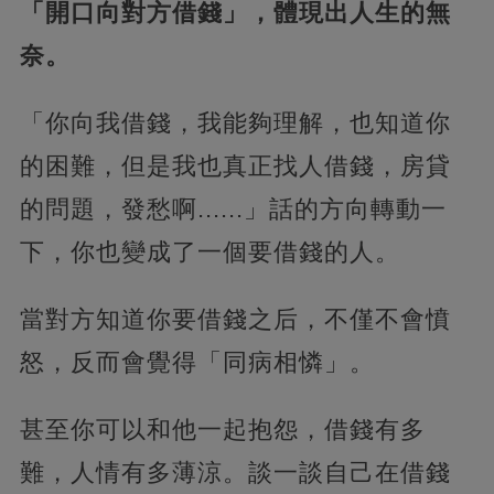
「開口向對方借錢」，體現出人生的無
奈。
「你向我借錢，我能夠理解，也知道你
的困難，但是我也真正找人借錢，房貸
的問題，發愁啊......」話的方向轉動一
下，你也變成了一個要借錢的人。
當對方知道你要借錢之后，不僅不會憤
怒，反而會覺得「同病相憐」。
甚至你可以和他一起抱怨，借錢有多
難，人情有多薄涼。談一談自己在借錢