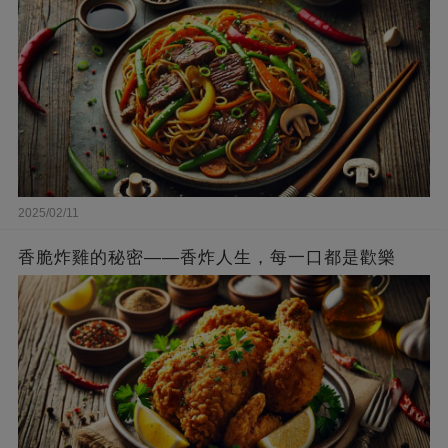
2025/02/11
香脆炸雞的秘密——香炸人生，每一口都是歡樂