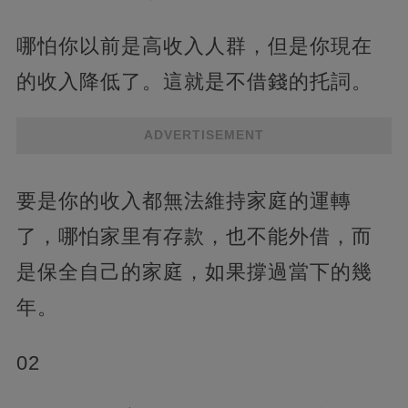
哪怕你以前是高收入人群，但是你現在
的收入降低了。這就是不借錢的托詞。
ADVERTISEMENT
要是你的收入都無法維持家庭的運轉
了，哪怕家里有存款，也不能外借，而
是保全自己的家庭，如果撐過當下的幾
年。
02