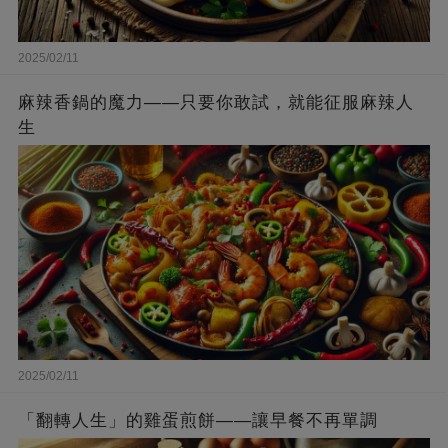
2025/02/11
麻辣香鍋的魔力——只要你敢試，就能征服麻辣人
生
2025/02/11
「翻轉人生」的雞蛋煎餅——讓早餐不再單調