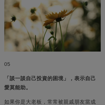
05
「談一談自己投資的困境」，表示自己
愛莫能助。
如果你是大老板，常常被親戚朋友當成