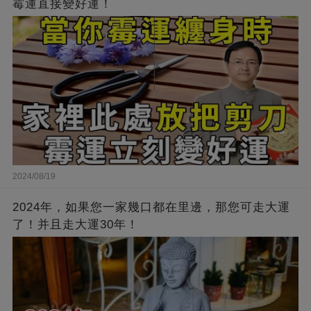
霉運直接變好運！
2024/08/19
2024年，如果您一家幾口都在里邊，那您可走大運
了！并且走大運30年！