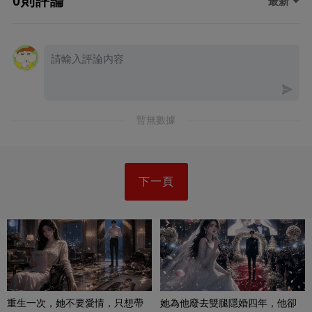
0則評論
最新
暫無數據
下一頁
重生一次，她不要愛情，只想帶
她為他廢去雙腿隱婚四年，他卻