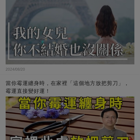
2024/08/20
當你霉運纏身時，在家裡「這個地方放把剪刀」，
霉運直接變好運！