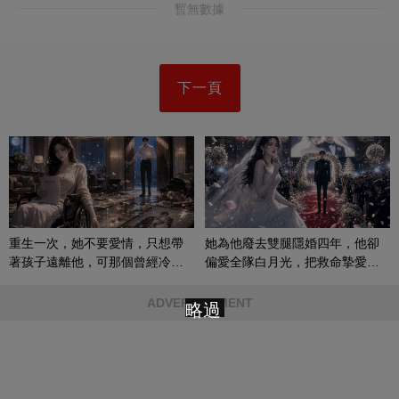
暫無數據
下一頁
重生一次，她不要愛情，只想帶
她為他廢去雙腿隱婚四年，他卻
著孩子遠離他，可那個曾經冷漠
偏愛全隊白月光，把救命摯愛當
的男人，一次次將她逼入懷中...
成畢生負擔
ADVERTISEMENT
略過