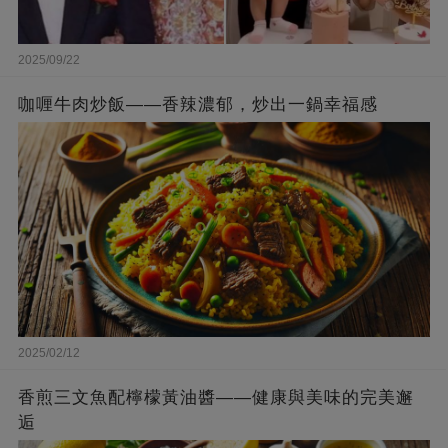
2025/09/22
咖喱牛肉炒飯——香辣濃郁，炒出一鍋幸福感
2025/02/12
香煎三文魚配檸檬黃油醬——健康與美味的完美邂
逅