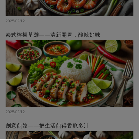
2025/02/12
泰式檸檬草雞——清新開胃，酸辣好味
2025/02/12
創意煎餃——把生活煎得香脆多汁