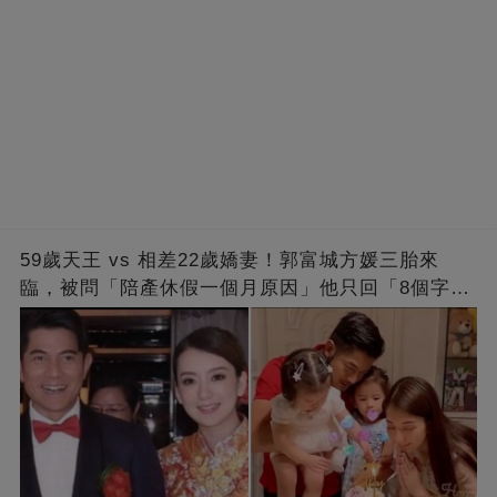
59歲天王 vs 相差22歲嬌妻！郭富城方媛三胎來
臨，被問「陪產休假一個月原因」他只回「8個字」
被贊爆