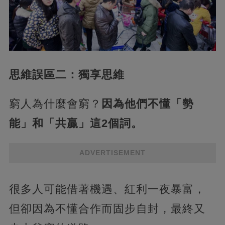
思維誤區二：獨享思維
窮人為什麼會窮？
因為他們不懂「勢
能」和「共贏」這2個詞。
ADVERTISEMENT
很多人可能借著機遇、紅利一夜暴富，
但卻因為不懂合作而固步自封，最終又